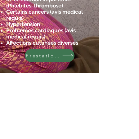
(Phlébites, thrombose)
Certains cancers (avis médical
requis)
Hypertension
Problèmes cardiaques (avis
médical requis)
Affections cutanées diverses
Prestations