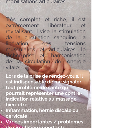
mobilisations articulaires.
Très complet et riche, il est
extrêmement libérateur et
revitalisant. Il vise la stimulation
de la circulation sanguine, la
libération des tensions
musculaires et articulaires, le
lâcher-prise et l’harmonisation
de la circulation de l’énergie
vitale.
Lors de la prise de rendez-vous, il
est indispensable de me signaler
tout problème de santé qui
pourrait représenter une contre-
indication relative au massage
bien-être :
Inflammation, hernie discale ou
cervicale
Varices importantes / problèmes
de circulation importants