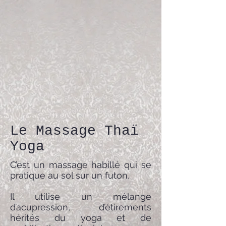
Le Massage Thaï
Yoga
C’est un massage habillé qui se
pratique au sol sur un futon.
Il utilise un mélange
d’acupression, d’étirements
hérités du yoga et de