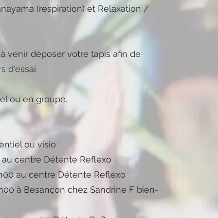
anayama (respiration) et Relaxation /
à venir déposer votre tapis afin de
rs d'essai
uel ou en groupe.
ntiel ou visio :
 au centre Détente Reflexo
h00 au centre Détente Reflexo
h00 à Besançon chez Sandrine F bien-