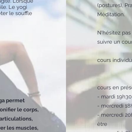
 agité. Lorsque
(postures), Pr
ile. Le yogi
êter le souffle
Méditation.
N'hésitez pas 
suivre un cou
cours individ
cours en prése
- mardi 19h30
oga permet
- mercredi 18
onifier le corps,
- mercredi 20
rticulations,
être
rer les muscles,