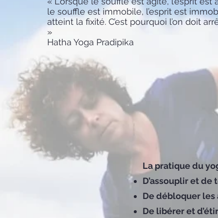
« Lorsque le souffle est agité, l’esprit est
le souffle est immobile, l’esprit est immob
atteint la fixité. C’est pourquoi l’on doit arr
»
Hatha Yoga Pradipika
La pratique du y
D’assouplir et de t
De débloquer les a
De libérer et d’éti