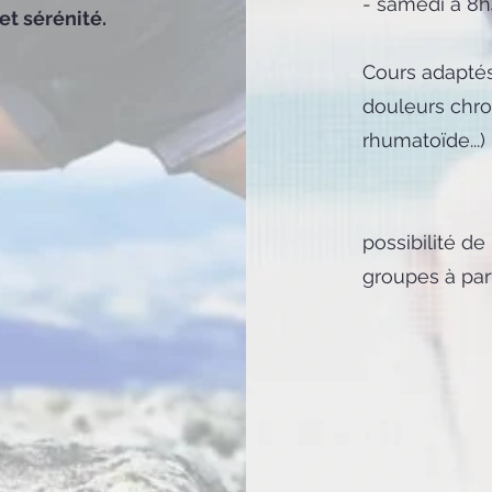
- samedi à 8h
et sérénité.
Cours adaptés
douleurs chron
rhumatoïde...)
possibilité d
groupes à par